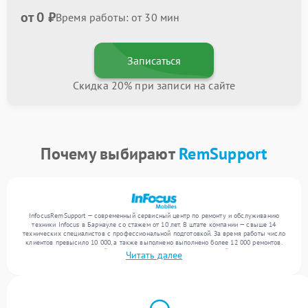
от 0 ₽
Время работы: от 30 мин
Записаться
Скидка 20% при записи на сайте
Почему выбирают
RemSupport
InfocusRemSupport — современный сервисный центр по ремонту и обслуживанию
техники Infocus в Барнауле со стажем от 10 лет. В штате компании — свыше 14
технических специалистов с профессиональной подготовкой. За время работы число
клиентов превысило 10 000, а также выполнено выполнено более 12 000 ремонтов.
Ежемесячно в сервисный центр поступает более 300 обращений, включая , , . Мы
Читать далее
беремся за задачи любой сложности и обеспечиваем надежный результат благодаря
квалификации мастеров.