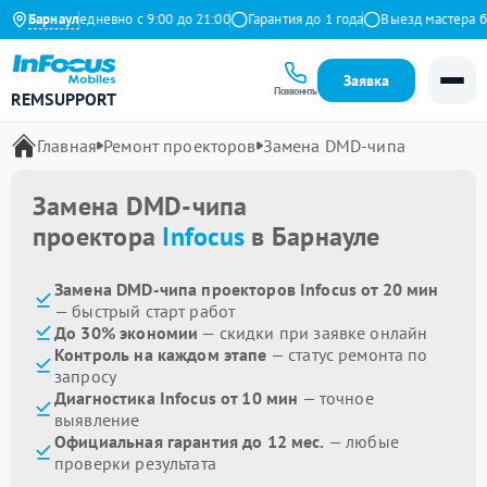
ндекс
Барнаул
Ежедневно с 9:00 до 21:00
Гарантия до 1 года
Выезд мастера бе
Заявка
Позвонить
REMSUPPORT
Главная
Ремонт проекторов
Замена DMD-чипа
Замена DMD-чипа
проектора
Infocus
в Барнауле
Замена DMD-чипа проекторов Infocus от 20 мин
— быстрый старт работ
До 30% экономии
— скидки при заявке онлайн
Контроль на каждом этапе
— статус ремонта по
запросу
Диагностика Infocus от 10 мин
— точное
выявление
Официальная гарантия до 12 мес.
— любые
проверки результата