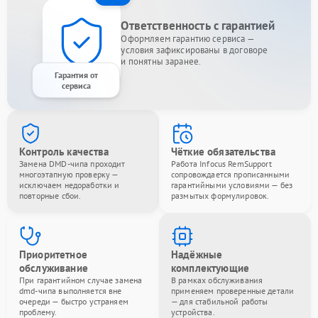
Ответственность с гарантией
Оформляем гарантию сервиса —
условия зафиксированы в договоре
и понятны заранее.
Гарантия от
сервиса
Контроль качества
Чёткие обязательства
Замена DMD-чипа проходит
Работа Infocus RemSupport
многоэтапную проверку —
сопровождается прописанными
исключаем недоработки и
гарантийными условиями — без
повторные сбои.
размытых формулировок.
Приоритетное
Надёжные
обслуживание
комплектующие
При гарантийном случае замена
В рамках обслуживания
dmd-чипа выполняется вне
применяем проверенные детали
очереди — быстро устраняем
— для стабильной работы
проблему.
устройства.