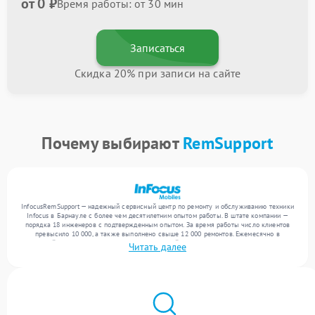
от 0 ₽
Время работы: от 30 мин
Записаться
Скидка 20% при записи на сайте
Почему выбирают
RemSupport
InfocusRemSupport — надежный сервисный центр по ремонту и обслуживанию техники
Infocus в Барнауле с более чем десятилетним опытом работы. В штате компании —
порядка 18 инженеров с подтвержденным опытом. За время работы число клиентов
превысило 10 000, а также выполнено свыше 12 000 ремонтов. Ежемесячно в
сервисный центр поступает более 300 обращений, включая , , . Мы устраняем поломки
Читать далее
любой сложности и поддерживаем высокий стандарт качества благодаря
квалификации мастеров.