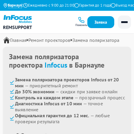
9 на Яндекс
Барнаул
Ежедневно с 9:00 до 21:00
Гарантия до 1 года
Выезд масте
Заявка
Позвонить
REMSUPPORT
Главная
Ремонт проекторов
Замена поляризатора
Замена поляризатора
проектора
Infocus
в Барнауле
Замена поляризатора проекторов Infocus от 20
мин
— приоритетный ремонт
До 30% экономии
— скидки при заявке онлайн
Контроль на каждом этапе
— прозрачный процесс
Диагностика Infocus от 10 мин
— точное
выявление
Официальная гарантия до 12 мес.
— любые
проверки результата