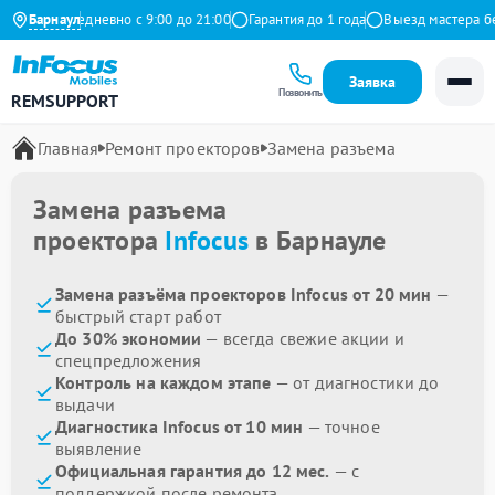
декс
Барнаул
Ежедневно с 9:00 до 21:00
Гарантия до 1 года
Выезд мастера бес
Заявка
Позвонить
REMSUPPORT
Главная
Ремонт проекторов
Замена разъема
Замена разъема
проектора
Infocus
в Барнауле
Замена разъёма проекторов Infocus от 20 мин
—
быстрый старт работ
До 30% экономии
— всегда свежие акции и
спецпредложения
Контроль на каждом этапе
— от диагностики до
выдачи
Диагностика Infocus от 10 мин
— точное
выявление
Официальная гарантия до 12 мес.
— с
поддержкой после ремонта