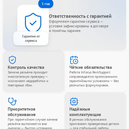
1 год
Ответственность с гарантией
Оформляем гарантию сервиса —
условия зафиксированы в договоре
и понятны заранее.
Гарантия от
сервиса
Контроль качества
Чёткие обязательства
Замена разъёма проходит
Работа Infocus RemSupport
многоэтапную проверку —
сопровождается прописанными
исключаем недоработки и
гарантийными условиями — без
повторные сбои.
размытых формулировок.
Приоритетное
Надёжные
обслуживание
комплектующие
При гарантийном случае замена
В рамках обслуживания
разъёма выполняется вне
применяем проверенные детали
очереди — быстро устраняем
— для стабильной работы