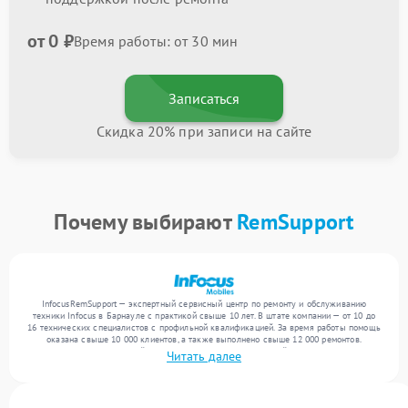
от 0 ₽
Время работы: от 30 мин
Записаться
Скидка 20% при записи на сайте
Почему выбирают
RemSupport
InfocusRemSupport — экспертный сервисный центр по ремонту и обслуживанию
техники Infocus в Барнауле с практикой свыше 10 лет. В штате компании — от 10 до
16 технических специалистов с профильной квалификацией. За время работы помощь
оказана свыше 10 000 клиентов, а также выполнено свыше 12 000 ремонтов.
Ежемесячно в сервисный центр поступает более 300 устройств, включая , , . Мы
Читать далее
устраняем поломки любой сложности и гарантируем высокое качество обслуживания
благодаря опыту команды.